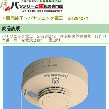
＜販売終了＞パナソニック電工 SH28427Y
商品説明
パナソニック電工 SH28427Y 住宅用火災警報器 けむり
当番 煙（光電式２種） 露出型