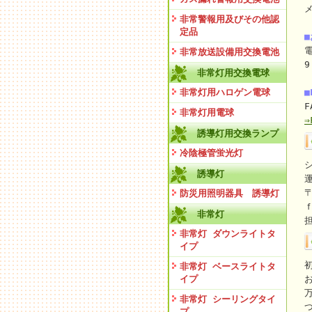
非常警報用及びその他認
定品
電
非常放送設備用交換電池
9
非常灯用交換電球
非常灯用ハロゲン電球
■
F
非常灯用電球
誘導灯用交換ランプ
冷陰極管蛍光灯
誘導灯
〒
防災用照明器具 誘導灯
非常灯
非常灯 ダウンライトタ
イプ
非常灯 ベースライトタ
イプ
非常灯 シーリングタイ
プ