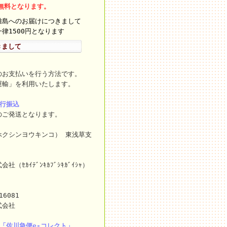
料無料となります。
離島へのお届けにつきまして
律1500円となります
きまして
のお支払いを行う方法です。
運輸」を利用いたします。
銀行振込
のご発送となります。
ホクシンヨウキンコ） 東浅草支
ｾｶｲﾃﾞﾝｷｶﾌﾞｼｷｶﾞｲｼｬ）
16081
式会社
「佐川急便e-コレクト」