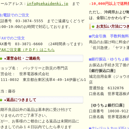
メールアドレス：
info@sekaidenki.jp
まで
☆10,000円以上で送
ただし、沖縄県および
■お電話でのご注文
は、金額にかかわらず一
話番号 03-3874-5555 までご遠慮なくどうぞ
お支払い方法につ
:00~19:00のお時間で対応しております。
■代金引換 手数料無料
FAXでのご注文
商品のお届け時に料金
AX番号 03-3871-6660 （24時間承ってます）
「佐川急便」「ヤマト
⇒FAXご注文書（ＰＤＦ）はこちら
★運営会社・ご連絡先
■銀行振込・ゆうちょ
お振込お手続き完了後
ショップ名： バッテリーと防災の専門店
[銀行振込口座］
運営会社： 世界電器株式会社
城北信用金庫（ジョウ
111-0032 東京都台東区浅草4-49-14伊藤ビル1
店
ｆ
普通預金 6132076
担当：藤谷
口座名義 世界電器株式会社（
★返品につきまして
［ゆうちょ銀行口座］
初期不良品以外の返品は基本的に受け付けて
口座番号 10030-912
おりませんのでご了承下さい。
口座名義 世界電器株
万が一、お客様のご都合による返品は未開封品に
つきましてのみ１４日以内でしたら承ります
■クレジットカード払い