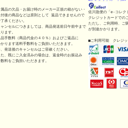
付属品の欠品・お届け時のメーカー正規の箱がない・
佐川急便の「e-コレク
取付後の商品などは原則として 返品できませんので
クレジットカードでの
ご了承ください。
ただし、ご利用時、ご
キャンセルにつきましては、商品発送前日午前中まで
が別途かかります。
承ります。
返品手数料（商品代金の４０％）およびご返品に
■ご利用可能 クレジ
かかります送料手数料をご負担いただきます。
尚、発送後のキャンセルはご容赦ください。
また、既にご入金済みの場合は、返金時のお振込み
手数料をご負担いただきます。