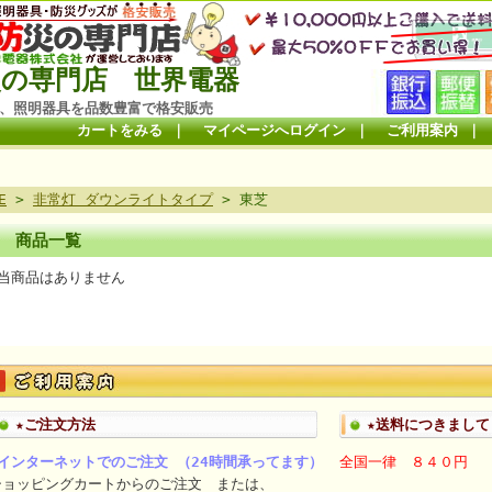
の専門店 世界電器
、照明器具を品数豊富で格安販売
カートをみる
｜
マイページへログイン
｜
ご利用案内
｜
E
>
非常灯 ダウンライトタイプ
> 東芝
商品一覧
当商品はありません
★ご注文方法
★送料につきまして
■インターネットでのご注文 （24時間承ってます）
全国一律 ８４０円
ショッピングカートからのご注文 または、