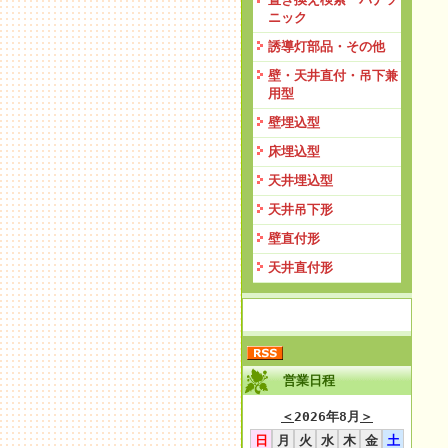
ニック
誘導灯部品・その他
壁・天井直付・吊下兼
用型
壁埋込型
床埋込型
天井埋込型
天井吊下形
壁直付形
天井直付形
営業日程
＜
2026年8月
＞
日
月
火
水
木
金
土