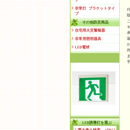
非常灯 ブラケットタイ
プ
その他防災商品
住宅用火災警報器
非常用照明器具
LED電球
LED誘導灯を選ぶ
置き換え検索 パナソ