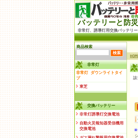
バッテリーと防災
非常灯、誘導灯用交換バッテリー
商品検索
HOM
非常灯
非常灯 ダウンライトタイ
該
プ
東芝
交換バッテリー
非常灯誘導灯交換電池
自動火災報知器受信機用
交換電池
ガス漏れ警報用交換電池