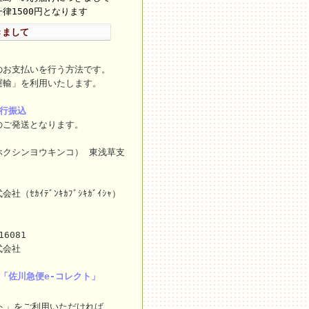
律1500円となります
きまして
のお支払いを行う方法です。
運輸」を利用いたします。
銀行振込
のご発送となります。
ホクシンヨウキンコ） 東浅草支
ｾｶｲﾃﾞﾝｷｶﾌﾞｼｷｶﾞｲｼｬ）
16081
式会社
「佐川急便e-コレクト」
ト」をご利用いただければ、