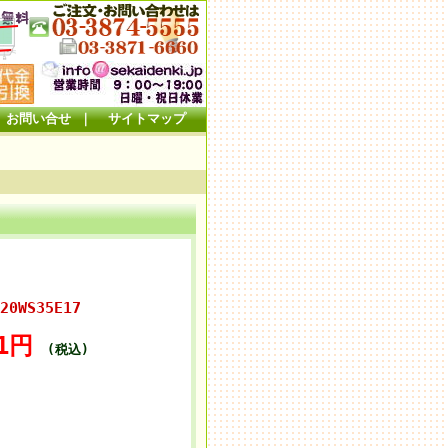
お問い合せ
｜
サイトマップ
換電球━
20WS35E17
41円
(税込)