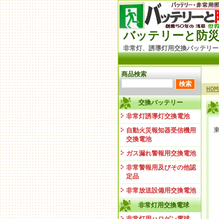
バッテリーと防災
非常灯、誘導灯用交換バッテリー
商品検索
HOM
交換バッテリー
非常灯誘導灯交換電池
自動火災報知器受信機用
交換電池
ガス漏れ警報用交換電池
非常警報用及びその他認
定品
非常放送設備用交換電池
非常灯用交換電球
非常灯用ハロゲン電球