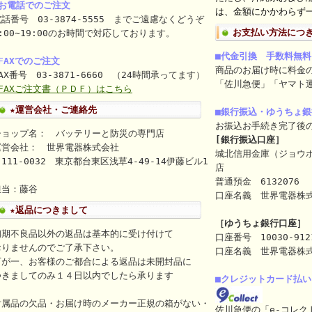
■お電話でのご注文
は、金額にかかわらず一
話番号 03-3874-5555 までご遠慮なくどうぞ
お支払い方法につ
:00~19:00のお時間で対応しております。
■代金引換 手数料無料
FAXでのご注文
商品のお届け時に料金
AX番号 03-3871-6660 （24時間承ってます）
「佐川急便」「ヤマト
⇒FAXご注文書（ＰＤＦ）はこちら
★運営会社・ご連絡先
■銀行振込・ゆうちょ
お振込お手続き完了後
ショップ名： バッテリーと防災の専門店
[銀行振込口座］
運営会社： 世界電器株式会社
城北信用金庫（ジョウ
111-0032 東京都台東区浅草4-49-14伊藤ビル1
店
ｆ
普通預金 6132076
担当：藤谷
口座名義 世界電器株式会社（
★返品につきまして
［ゆうちょ銀行口座］
初期不良品以外の返品は基本的に受け付けて
口座番号 10030-912
おりませんのでご了承下さい。
口座名義 世界電器株
万が一、お客様のご都合による返品は未開封品に
つきましてのみ１４日以内でしたら承ります
■クレジットカード払い
付属品の欠品・お届け時のメーカー正規の箱がない・
佐川急便の「e-コレク