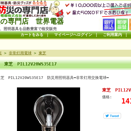
の専門店 世界電器
、照明器具を品数豊富で格安販売
カートをみる
｜
マイページへログイン
｜
ご利用案内
｜
E
>
非常灯用電球
>
東芝
東芝 PIL12V20WS35E17
東芝 PIL12V20WS35E17 防災用照明器具━非常灯用交
東芝 PIL12V
価格:
1