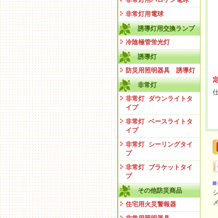
非常灯用電球
誘導灯用交換ランプ
冷陰極管蛍光灯
誘導灯
防災用照明器具 誘導灯
定
非常灯
仕
非常灯 ダウンライトタ
イプ
非常灯 ベースライトタ
イプ
非常灯 シーリングタイ
プ
非常灯 ブラケットタイ
プ
その他防災商品
住宅用火災警報器