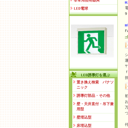
非常用照明器具
電
LED電球
9
■
F
〒
LED誘導灯を選ぶ
置き換え検索 パナソ
ニック
誘導灯部品・その他
壁・天井直付・吊下兼
用型
壁埋込型
床埋込型