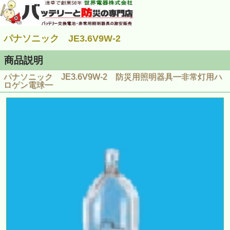
パナソニック JE3.6V9W-2
商品説明
パナソニック JE3.6V9W-2 防災用照明器具━非常灯用ハ
ロゲン電球━