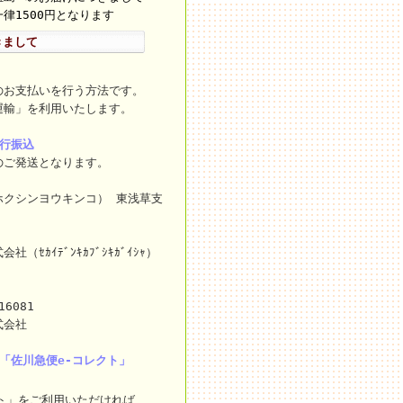
律1500円となります
きまして
のお支払いを行う方法です。
運輸」を利用いたします。
銀行振込
のご発送となります。
ホクシンヨウキンコ） 東浅草支
ｾｶｲﾃﾞﾝｷｶﾌﾞｼｷｶﾞｲｼｬ）
16081
式会社
「佐川急便e-コレクト」
ト」をご利用いただければ、