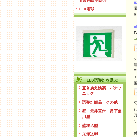
非常用照明器具
電
LED電球
9
■
F
〒
LED誘導灯を選ぶ
置き換え検索 パナソ
ニック
誘導灯部品・その他
壁・天井直付・吊下兼
用型
壁埋込型
床埋込型