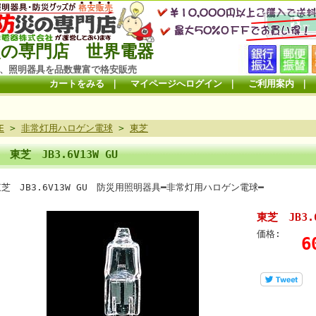
の専門店 世界電器
、照明器具を品数豊富で格安販売
カートをみる
｜
マイページへログイン
｜
ご利用案内
｜
E
>
非常灯用ハロゲン電球
>
東芝
東芝 JB3.6V13W GU
東芝 JB3.6V13W GU 防災用照明器具━非常灯用ハロゲ
東芝 JB3.6
価格:
6