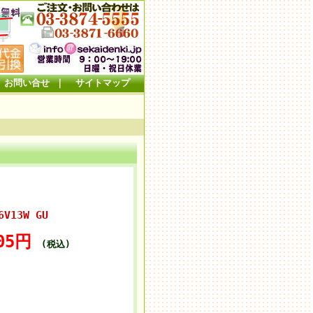
お問い合せ
｜
サイトマップ
ン電球━
V13W GU
05円
(税込)