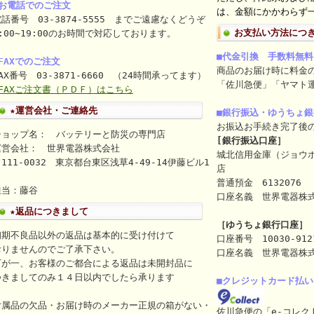
■お電話でのご注文
は、金額にかかわらず一
話番号 03-3874-5555 までご遠慮なくどうぞ
お支払い方法につ
:00~19:00のお時間で対応しております。
■代金引換 手数料無料
FAXでのご注文
商品のお届け時に料金
AX番号 03-3871-6660 （24時間承ってます）
「佐川急便」「ヤマト
⇒FAXご注文書（ＰＤＦ）はこちら
★運営会社・ご連絡先
■銀行振込・ゆうちょ
お振込お手続き完了後
ショップ名： バッテリーと防災の専門店
[銀行振込口座］
運営会社： 世界電器株式会社
城北信用金庫（ジョウ
111-0032 東京都台東区浅草4-49-14伊藤ビル1
店
ｆ
普通預金 6132076
担当：藤谷
口座名義 世界電器株式会社（
★返品につきまして
［ゆうちょ銀行口座］
初期不良品以外の返品は基本的に受け付けて
口座番号 10030-912
おりませんのでご了承下さい。
口座名義 世界電器株
万が一、お客様のご都合による返品は未開封品に
つきましてのみ１４日以内でしたら承ります
■クレジットカード払い
付属品の欠品・お届け時のメーカー正規の箱がない・
佐川急便の「e-コレク