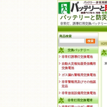
バッテリーと防災
非常灯、誘導灯用交換バッテリー
商品検索
HOM
交換バッテリー
非常灯誘導灯交換電池
自動火災報知器受信機用
交換電池
ガス漏れ警報用交換電池
非常警報用及びその他認
定品
非常放送設備用交換電池
非常灯用交換電球
非常灯用ハロゲン電球