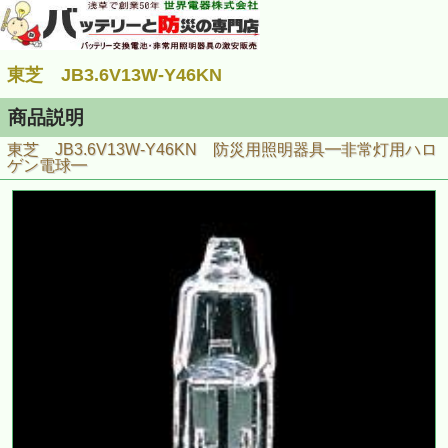
東芝 JB3.6V13W-Y46KN
商品説明
東芝 JB3.6V13W-Y46KN 防災用照明器具━非常灯用ハロ
ゲン電球━