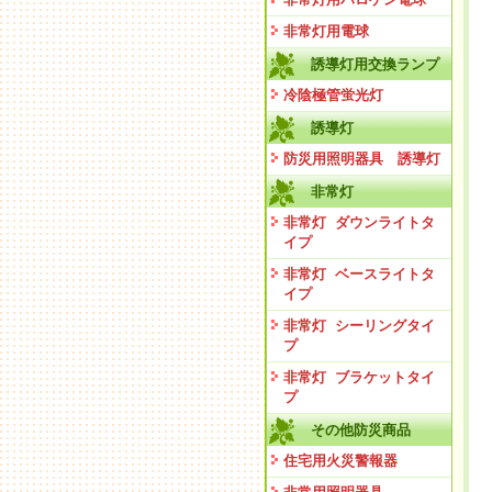
非常灯用電球
誘導灯用交換ランプ
冷陰極管蛍光灯
誘導灯
防災用照明器具 誘導灯
非常灯
非常灯 ダウンライトタ
イプ
非常灯 ベースライトタ
イプ
非常灯 シーリングタイ
プ
非常灯 ブラケットタイ
プ
その他防災商品
住宅用火災警報器