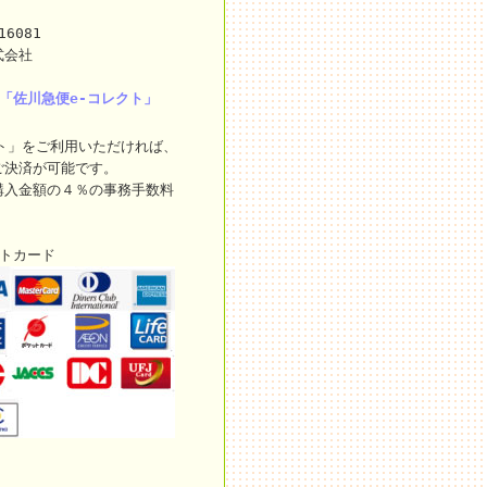
16081
式会社
「佐川急便e-コレクト」
ト」をご利用いただければ、
ご決済が可能です。
購入金額の４％の事務手数料
ットカード