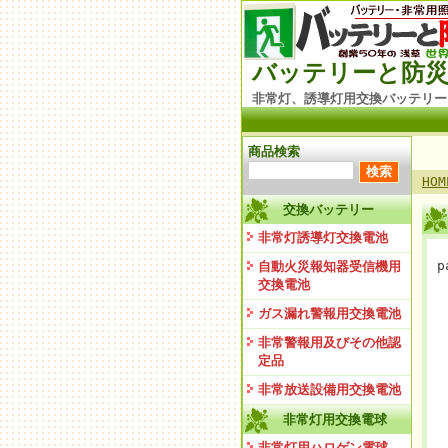
バッテリーと防災
非常灯、誘導灯用交換バッテリー
商品検索
HOM
交換バッテリー
非常灯誘導灯交換電池
p
自動火災報知器受信機用
交換電池
ガス漏れ警報用交換電池
非常警報用及びその他認
定品
非常放送設備用交換電池
非常灯用交換電球
非常灯用ハロゲン電球