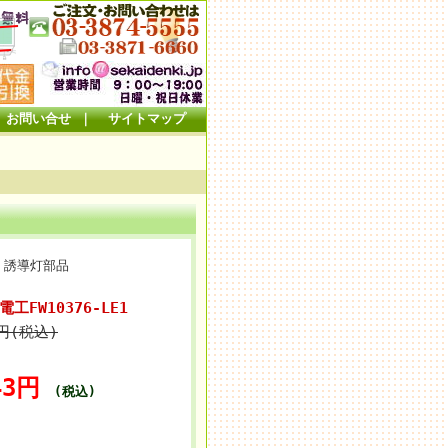
お問い合せ
｜
サイトマップ
灯 誘導灯部品
電工FW10376-LE1
0円(税込)
143円
(税込)