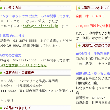
★ご注文方法
★送料につきまして
■インターネットでのご注文 （24時間承ってます）
全国一律 ８４０円
ショッピングカートからのご注文 または、
メールアドレス：
info@sekaidenki.jp
まで
☆10,000円以上で送
ただし、沖縄県および
■お電話でのご注文
は、金額にかかわらず一
話番号 03-3874-5555 までご遠慮なくどうぞ
お支払い方法につ
:00~19:00のお時間で対応しております。
■代金引換 手数料無料
FAXでのご注文
商品のお届け時に料金
AX番号 03-3871-6660 （24時間承ってます）
「佐川急便」「ヤマト
⇒FAXご注文書（ＰＤＦ）はこちら
★運営会社・ご連絡先
■銀行振込・ゆうちょ
お振込お手続き完了後
ショップ名： バッテリーと防災の専門店
[銀行振込口座］
運営会社： 世界電器株式会社
城北信用金庫（ジョウ
111-0032 東京都台東区浅草4-49-14伊藤ビル1
店
ｆ
普通預金 6132076
担当：藤谷
口座名義 世界電器株式会社（
★返品につきまして