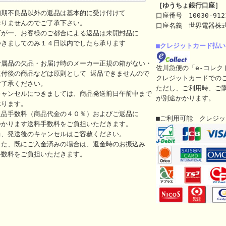
［ゆうちょ銀行口座］
初期不良品以外の返品は基本的に受け付けて
口座番号 10030-912
おりませんのでご了承下さい。
口座名義 世界電器株
万が一、お客様のご都合による返品は未開封品に
つきましてのみ１４日以内でしたら承ります
■クレジットカード払い
付属品の欠品・お届け時のメーカー正規の箱がない・
佐川急便の「e-コレク
取付後の商品などは原則として 返品できませんので
クレジットカードでの
ご了承ください。
ただし、ご利用時、ご
キャンセルにつきましては、商品発送前日午前中まで
が別途かかります。
承ります。
返品手数料（商品代金の４０％）およびご返品に
■ご利用可能 クレジ
かかります送料手数料をご負担いただきます。
尚、発送後のキャンセルはご容赦ください。
また、既にご入金済みの場合は、返金時のお振込み
手数料をご負担いただきます。