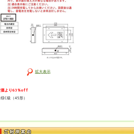
拡大表示
価より63％off
仕様C級（45形）