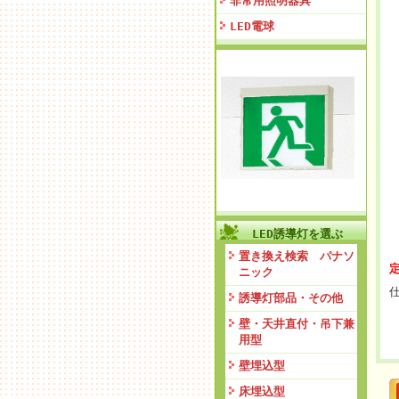
非常用照明器具
LED電球
LED誘導灯を選ぶ
置き換え検索 パナソ
定
ニック
誘導灯部品・その他
壁・天井直付・吊下兼
用型
壁埋込型
床埋込型