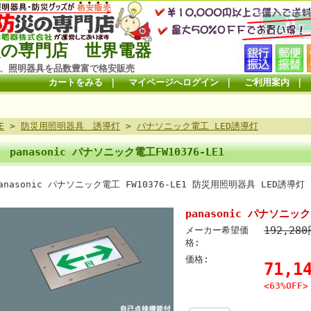
の専門店 世界電器
、照明器具を品数豊富で格安販売
カートをみる
｜
マイページへログイン
｜
ご利用案内
｜
E
>
防災用照明器具 誘導灯
>
パナソニック電工 LED誘導灯
panasonic パナソニック電工FW10376-LE1
anasonic パナソニック電工 FW10376-LE1 防災用照明器具 LED誘導
panasonic パナソニック
192,28
メーカー希望価
格:
価格:
71,
<63%OFF>