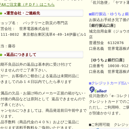
「佐川急便」「ヤマト
⇒FAXご注文書（ＰＤＦ）はこちら
★運営会社・ご連絡先
■銀行振込・ゆうちょ
お振込お手続き完了後
ショップ名： バッテリーと防災の専門店
[銀行振込口座］
運営会社： 世界電器株式会社
城北信用金庫（ジョウ
111-0032 東京都台東区浅草4-49-14伊藤ビル1
店
ｆ
普通預金 6132076
担当：藤谷
口座名義 世界電器株式会社（
★返品につきまして
［ゆうちょ銀行口座］
初期不良品以外の返品は基本的に受け付けて
口座番号 10030-912
おりませんのでご了承下さい。
口座名義 世界電器株
万が一、お客様のご都合による返品は未開封品に
つきましてのみ１４日以内でしたら承ります
■クレジットカード払い
付属品の欠品・お届け時のメーカー正規の箱がない・
佐川急便の「e-コレク
取付後の商品などは原則として 返品できませんので
クレジットカードでの
ご了承ください。
ただし、ご利用時、ご
キャンセルにつきましては、商品発送前日午前中まで
が別途かかります。
承ります。
返品手数料（商品代金の４０％）およびご返品に
■ご利用可能 クレジ
かかります送料手数料をご負担いただきます。