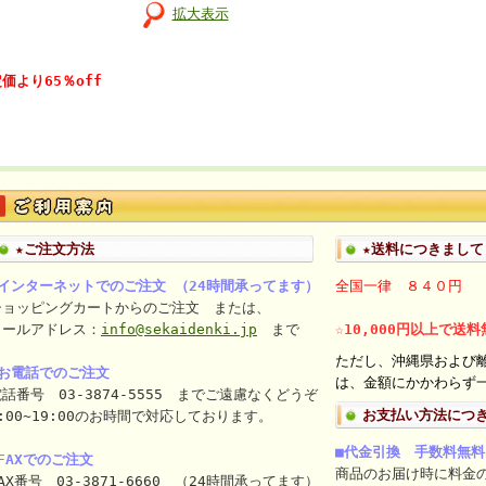
拡大表示
価より65％off
★ご注文方法
★送料につきまして
■インターネットでのご注文 （24時間承ってます）
全国一律 ８４０円
ショッピングカートからのご注文 または、
メールアドレス：
info@sekaidenki.jp
まで
☆10,000円以上で送
ただし、沖縄県および
■お電話でのご注文
は、金額にかかわらず一
話番号 03-3874-5555 までご遠慮なくどうぞ
お支払い方法につ
:00~19:00のお時間で対応しております。
■代金引換 手数料無料
FAXでのご注文
商品のお届け時に料金
AX番号 03-3871-6660 （24時間承ってます）