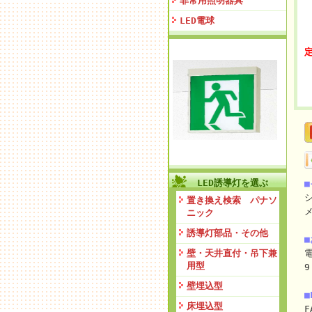
非常用照明器具
LED電球
定
LED誘導灯を選ぶ
置き換え検索 パナソ
ニック
誘導灯部品・その他
壁・天井直付・吊下兼
電
用型
9
壁埋込型
■
床埋込型
F