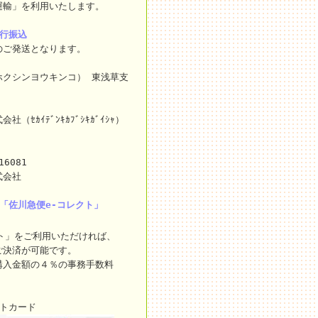
運輸」を利用いたします。
銀行振込
のご発送となります。
ホクシンヨウキンコ） 東浅草支
ｾｶｲﾃﾞﾝｷｶﾌﾞｼｷｶﾞｲｼｬ）
16081
式会社
「佐川急便e-コレクト」
ト」をご利用いただければ、
ご決済が可能です。
購入金額の４％の事務手数料
ットカード