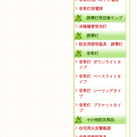
非常灯用電球
誘導灯用交換ランプ
冷陰極管蛍光灯
誘導灯
防災用照明器具 誘導灯
非常灯
非常灯 ダウンライトタ
イプ
非常灯 ベースライトタ
イプ
非常灯 シーリングタイ
プ
非常灯 ブラケットタイ
プ
その他防災商品
住宅用火災警報器