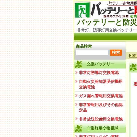
バッテリーと防災
非常灯、誘導灯用交換バッテリー
商品検索
HOM
交換バッテリー
非常灯誘導灯交換電池
自動火災報知器受信機用
定
交換電池
ガス漏れ警報用交換電池
非常警報用及びその他認
定品
非常放送設備用交換電池
非常灯用交換電球
非常灯用ハロゲン電球