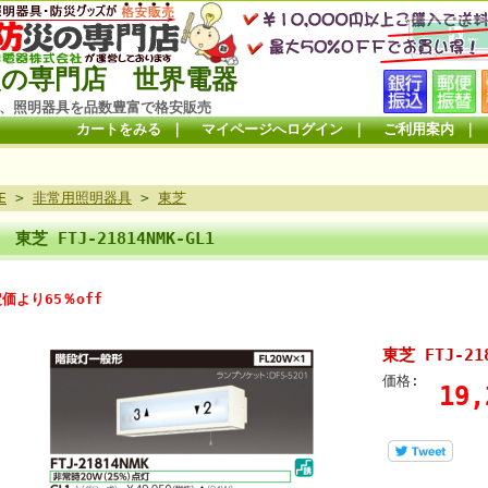
の専門店 世界電器
、照明器具を品数豊富で格安販売
カートをみる
｜
マイページへログイン
｜
ご利用案内
｜
E
>
非常用照明器具
>
東芝
東芝 FTJ-21814NMK-GL1
価より65％off
東芝 FTJ-218
価格:
19