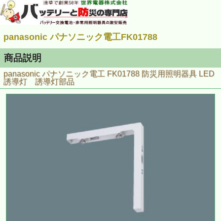
panasonic パナソニック電工FK01788
商品説明
panasonic パナソニック電工 FK01788 防災用照明器具 LED
誘導灯 誘導灯部品