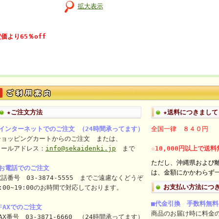
拡大表示
価より65％off
★ご注文方法
★送料につきまして
■インターネットでのご注文 （24時間承ってます）
全国一律 ８４０円
ショッピングカートからのご注文 または、
メールアドレス：
info@sekaidenki.jp
まで
☆10,000円以上で送
ただし、沖縄県および
■お電話でのご注文
は、金額にかかわらず一
話番号 03-3874-5555 までご遠慮なくどうぞ
お支払い方法につ
:00~19:00のお時間で対応しております。
■代金引換 手数料無料
FAXでのご注文
商品のお届け時に料金
AX番号 03-3871-6660 （24時間承ってます）