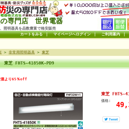
の専門店 世界電器
、照明器具を品数豊富で格安販売
カートをみる
｜
マイページへログイン
｜
ご利用案内
｜
E
>
非常用照明器具
>
東芝
東芝 FHTS-41850K-PD9
価より65％off
東芝 FHTS-41
価格:
49