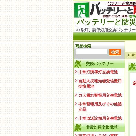
バッテリーと防災
非常灯、誘導灯用交換バッテリー
商品検索
HOM
交換バッテリー
非常灯誘導灯交換電池
自動火災報知器受信機用
定
交換電池
ガス漏れ警報用交換電池
非常警報用及びその他認
定品
非常放送設備用交換電池
非常灯用交換電球
非常灯用ハロゲン電球