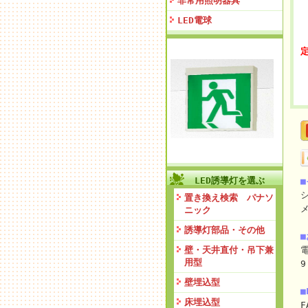
非常用照明器具
LED電球
定
LED誘導灯を選ぶ
置き換え検索 パナソ
ニック
誘導灯部品・その他
壁・天井直付・吊下兼
電
用型
9
壁埋込型
■
床埋込型
F