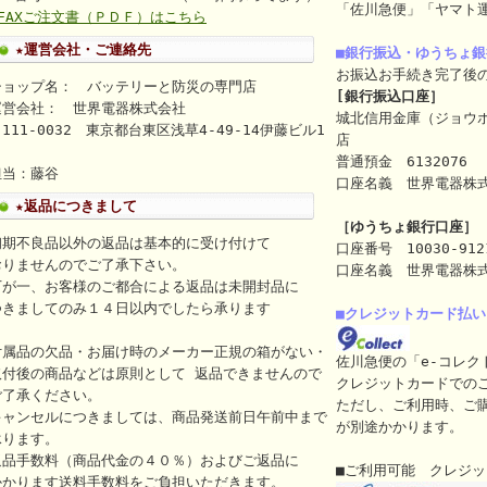
「佐川急便」「ヤマト
⇒FAXご注文書（ＰＤＦ）はこちら
★運営会社・ご連絡先
■銀行振込・ゆうちょ
お振込お手続き完了後
ショップ名： バッテリーと防災の専門店
[銀行振込口座］
運営会社： 世界電器株式会社
城北信用金庫（ジョウ
111-0032 東京都台東区浅草4-49-14伊藤ビル1
店
ｆ
普通預金 6132076
担当：藤谷
口座名義 世界電器株式会社（
★返品につきまして
［ゆうちょ銀行口座］
初期不良品以外の返品は基本的に受け付けて
口座番号 10030-912
おりませんのでご了承下さい。
口座名義 世界電器株
万が一、お客様のご都合による返品は未開封品に
つきましてのみ１４日以内でしたら承ります
■クレジットカード払い
付属品の欠品・お届け時のメーカー正規の箱がない・
佐川急便の「e-コレク
取付後の商品などは原則として 返品できませんので
クレジットカードでの
ご了承ください。
ただし、ご利用時、ご
キャンセルにつきましては、商品発送前日午前中まで
が別途かかります。
承ります。
返品手数料（商品代金の４０％）およびご返品に
■ご利用可能 クレジ
かかります送料手数料をご負担いただきます。