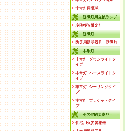
非常灯用電球
誘導灯用交換ランプ
冷陰極管蛍光灯
誘導灯
防災用照明器具 誘導灯
非常灯
非常灯 ダウンライトタ
イプ
非常灯 ベースライトタ
イプ
非常灯 シーリングタイ
プ
非常灯 ブラケットタイ
プ
その他防災商品
住宅用火災警報器