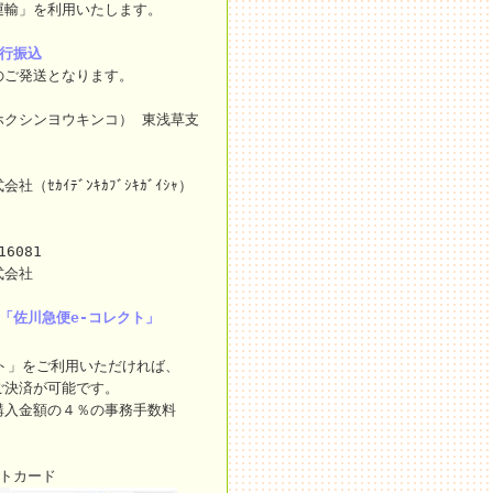
運輸」を利用いたします。
銀行振込
のご発送となります。
ホクシンヨウキンコ） 東浅草支
ｾｶｲﾃﾞﾝｷｶﾌﾞｼｷｶﾞｲｼｬ）
16081
式会社
「佐川急便e-コレクト」
ト」をご利用いただければ、
ご決済が可能です。
購入金額の４％の事務手数料
ットカード