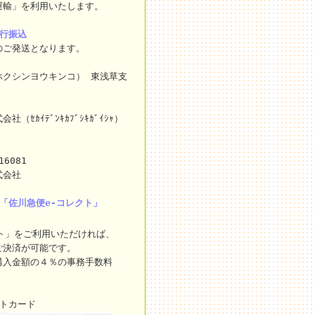
運輸」を利用いたします。
銀行振込
のご発送となります。
ホクシンヨウキンコ） 東浅草支
ｾｶｲﾃﾞﾝｷｶﾌﾞｼｷｶﾞｲｼｬ）
16081
式会社
「佐川急便e-コレクト」
ト」をご利用いただければ、
ご決済が可能です。
購入金額の４％の事務手数料
ットカード