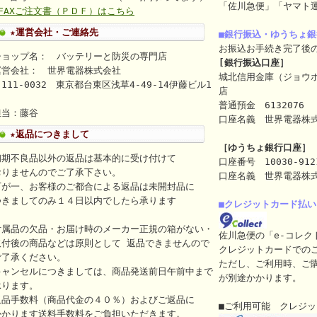
「佐川急便」「ヤマト
⇒FAXご注文書（ＰＤＦ）はこちら
★運営会社・ご連絡先
■銀行振込・ゆうちょ
お振込お手続き完了後
ショップ名： バッテリーと防災の専門店
[銀行振込口座］
運営会社： 世界電器株式会社
城北信用金庫（ジョウ
111-0032 東京都台東区浅草4-49-14伊藤ビル1
店
ｆ
普通預金 6132076
担当：藤谷
口座名義 世界電器株式会社（
★返品につきまして
［ゆうちょ銀行口座］
初期不良品以外の返品は基本的に受け付けて
口座番号 10030-912
おりませんのでご了承下さい。
口座名義 世界電器株
万が一、お客様のご都合による返品は未開封品に
つきましてのみ１４日以内でしたら承ります
■クレジットカード払い
付属品の欠品・お届け時のメーカー正規の箱がない・
佐川急便の「e-コレク
取付後の商品などは原則として 返品できませんので
クレジットカードでの
ご了承ください。
ただし、ご利用時、ご
キャンセルにつきましては、商品発送前日午前中まで
が別途かかります。
承ります。
返品手数料（商品代金の４０％）およびご返品に
■ご利用可能 クレジ
かかります送料手数料をご負担いただきます。