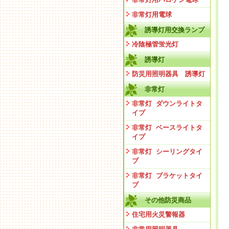
非常灯用電球
誘導灯用交換ランプ
冷陰極管蛍光灯
誘導灯
防災用照明器具 誘導灯
非常灯
非常灯 ダウンライトタ
イプ
非常灯 ベースライトタ
イプ
非常灯 シーリングタイ
プ
非常灯 ブラケットタイ
プ
その他防災商品
住宅用火災警報器