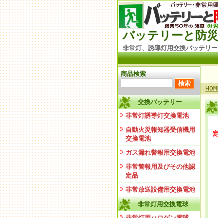
バッテリーと防災
非常灯、誘導灯用交換バッテリー
商品検索
HOM
交換バッテリー
非常灯誘導灯交換電池
自動火災報知器受信機用
定
交換電池
ガス漏れ警報用交換電池
非常警報用及びその他認
定品
非常放送設備用交換電池
非常灯用交換電球
非常灯用ハロゲン電球