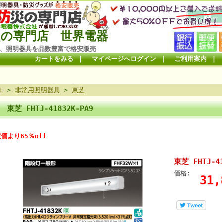
の専門店 世界電器
、照明器具を品数豊富で格安販売
カートをみる
｜
マイページへログイン
｜
ご利用案内
｜
E
>
非常用照明器具
>
東芝
東芝 FHTJ-41832K-PA9
価より65％off
東芝 FHTJ-41
価格:
31