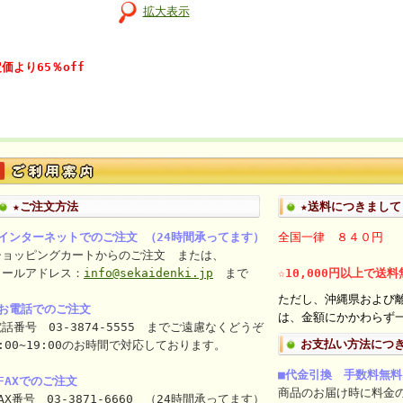
拡大表示
価より65％off
★ご注文方法
★送料につきまして
■インターネットでのご注文 （24時間承ってます）
全国一律 ８４０円
ショッピングカートからのご注文 または、
メールアドレス：
info@sekaidenki.jp
まで
☆10,000円以上で送
ただし、沖縄県および
■お電話でのご注文
は、金額にかかわらず一
話番号 03-3874-5555 までご遠慮なくどうぞ
お支払い方法につ
:00~19:00のお時間で対応しております。
■代金引換 手数料無料
FAXでのご注文
商品のお届け時に料金
AX番号 03-3871-6660 （24時間承ってます）