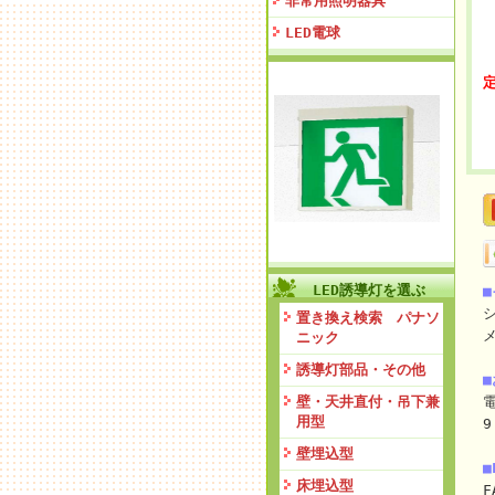
非常用照明器具
LED電球
定
LED誘導灯を選ぶ
置き換え検索 パナソ
ニック
誘導灯部品・その他
壁・天井直付・吊下兼
電
用型
9
壁埋込型
■
床埋込型
F