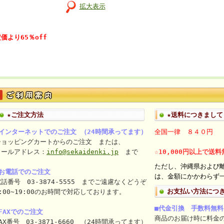
拡大表示
価より65％off
★ご注文方法
★送料につきまして
■インターネットでのご注文 （24時間承ってます）
全国一律 ８４０円
ショッピングカートからのご注文 または、
メールアドレス：
info@sekaidenki.jp
まで
☆10,000円以上で送
ただし、沖縄県および
■お電話でのご注文
は、金額にかかわらず一
話番号 03-3874-5555 までご遠慮なくどうぞ
お支払い方法につ
:00~19:00のお時間で対応しております。
■代金引換 手数料無料
FAXでのご注文
商品のお届け時に料金
AX番号 03-3871-6660 （24時間承ってます）