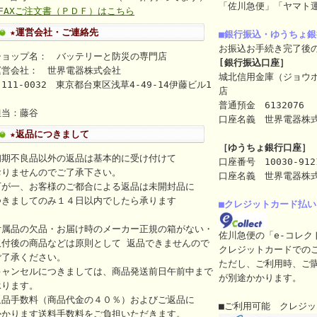
「佐川急便」「ヤマト
⇒FAXご注文書（ＰＤＦ）はこちら
★運営会社・ご連絡先
■銀行振込・ゆうちょ
お振込お手続き完了後
ショップ名： バッテリーと防災の専門店
[銀行振込口座］
運営会社： 世界電器株式会社
城北信用金庫（ジョウ
111-0032 東京都台東区浅草4-49-14伊藤ビル1
店
ｆ
普通預金 6132076
担当：藤谷
口座名義 世界電器株式会社（
★返品につきまして
［ゆうちょ銀行口座］
初期不良品以外の返品は基本的に受け付けて
口座番号 10030-912
おりませんのでご了承下さい。
口座名義 世界電器株
万が一、お客様のご都合による返品は未開封品に
つきましてのみ１４日以内でしたら承ります
■クレジットカード払い
付属品の欠品・お届け時のメーカー正規の箱がない・
佐川急便の「e-コレク
取付後の商品などは原則として 返品できませんので
クレジットカードでの
ご了承ください。
ただし、ご利用時、ご
キャンセルにつきましては、商品発送前日午前中まで
が別途かかります。
承ります。
返品手数料（商品代金の４０％）およびご返品に
■ご利用可能 クレジ
かかります送料手数料をご負担いただきます。