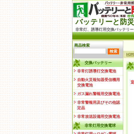
バッテリーと防災
非常灯、誘導灯用交換バッテリー
商品検索
HOM
交換バッテリー
非常灯誘導灯交換電池
自動火災報知器受信機用
定
交換電池
ガス漏れ警報用交換電池
非常警報用及びその他認
定品
非常放送設備用交換電池
非常灯用交換電球
非常灯用ハロゲン電球