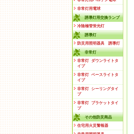
非常灯用電球
誘導灯用交換ランプ
冷陰極管蛍光灯
誘導灯
防災用照明器具 誘導灯
非常灯
非常灯 ダウンライトタ
イプ
非常灯 ベースライトタ
イプ
非常灯 シーリングタイ
プ
非常灯 ブラケットタイ
プ
その他防災商品
住宅用火災警報器