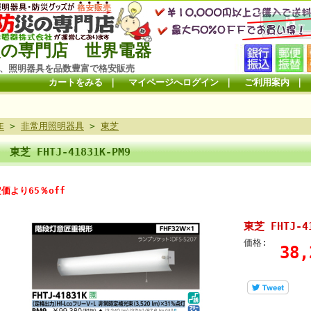
の専門店 世界電器
、照明器具を品数豊富で格安販売
カートをみる
｜
マイページへログイン
｜
ご利用案内
｜
E
>
非常用照明器具
>
東芝
東芝 FHTJ-41831K-PM9
価より65％off
東芝 FHTJ-41
価格:
38