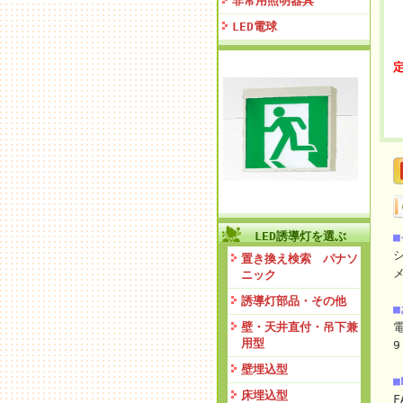
非常用照明器具
LED電球
定
LED誘導灯を選ぶ
置き換え検索 パナソ
ニック
誘導灯部品・その他
壁・天井直付・吊下兼
電
用型
9
壁埋込型
■
床埋込型
F