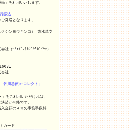
運輸」を利用いたします。
銀行振込
のご発送となります。
ホクシンヨウキンコ） 東浅草支
ｾｶｲﾃﾞﾝｷｶﾌﾞｼｷｶﾞｲｼｬ）
16081
式会社
「佐川急便e-コレクト」
ト」をご利用いただければ、
ご決済が可能です。
購入金額の４％の事務手数料
ットカード