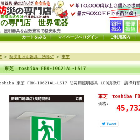
の専門店 世界電器
、照明器具を品数豊富で格安販売
カートをみる
｜
マイページへログイン
｜
ご利用案内
｜
E
>
防災用照明器具 誘導灯
>
東芝
東芝 toshiba FBK-10621AL-LS17
oshiba 東芝 FBK-10621AL-LS17 防災用照明器具 LED誘導灯 誘導灯
東芝 toshiba FB
価格:
45,7