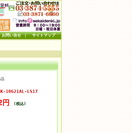
お問い合せ
｜
サイトマップ
部品
K-10621AL-LS17
32円
(税込)