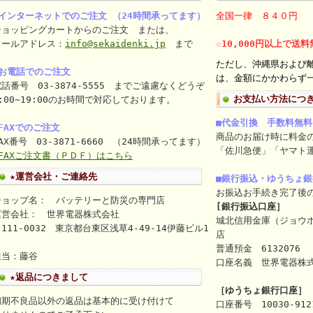
■インターネットでのご注文 （24時間承ってます）
全国一律 ８４０円
ショッピングカートからのご注文 または、
メールアドレス：
info@sekaidenki.jp
まで
☆10,000円以上で送
ただし、沖縄県および
■お電話でのご注文
は、金額にかかわらず一
話番号 03-3874-5555 までご遠慮なくどうぞ
お支払い方法につ
:00~19:00のお時間で対応しております。
■代金引換 手数料無料
FAXでのご注文
商品のお届け時に料金
AX番号 03-3871-6660 （24時間承ってます）
「佐川急便」「ヤマト
⇒FAXご注文書（ＰＤＦ）はこちら
★運営会社・ご連絡先
■銀行振込・ゆうちょ
お振込お手続き完了後
ショップ名： バッテリーと防災の専門店
[銀行振込口座］
運営会社： 世界電器株式会社
城北信用金庫（ジョウ
111-0032 東京都台東区浅草4-49-14伊藤ビル1
店
ｆ
普通預金 6132076
担当：藤谷
口座名義 世界電器株式会社（
★返品につきまして
［ゆうちょ銀行口座］
初期不良品以外の返品は基本的に受け付けて
口座番号 10030-912