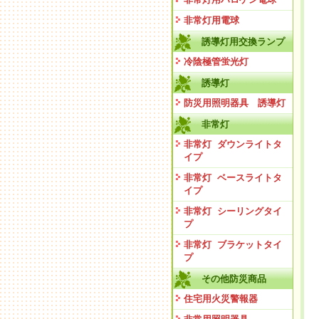
非常灯用電球
誘導灯用交換ランプ
冷陰極管蛍光灯
誘導灯
防災用照明器具 誘導灯
非常灯
非常灯 ダウンライトタ
イプ
非常灯 ベースライトタ
イプ
非常灯 シーリングタイ
プ
非常灯 ブラケットタイ
プ
その他防災商品
住宅用火災警報器