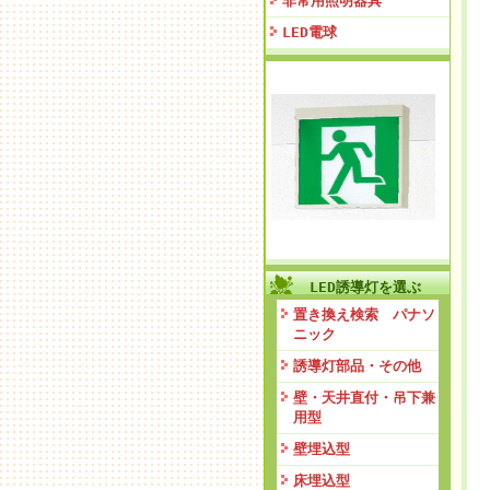
非常用照明器具
LED電球
LED誘導灯を選ぶ
置き換え検索 パナソ
ニック
誘導灯部品・その他
壁・天井直付・吊下兼
用型
壁埋込型
床埋込型