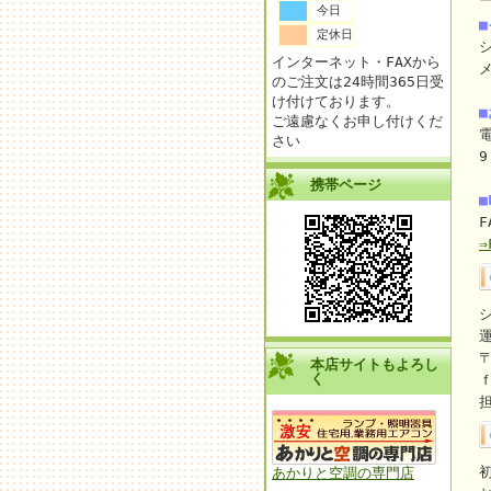
今日
定休日
インターネット・FAXから
のご注文は24時間365日受
け付けております。
ご遠慮なくお申し付けくだ
電
さい
9
携帯ページ
■
F
〒
本店サイトもよろし
く
あかりと空調の専門店