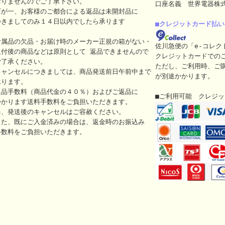
おりませんのでご了承下さい。
口座名義 世界電器株
万が一、お客様のご都合による返品は未開封品に
つきましてのみ１４日以内でしたら承ります
■クレジットカード払い
付属品の欠品・お届け時のメーカー正規の箱がない・
佐川急便の「e-コレク
取付後の商品などは原則として 返品できませんので
クレジットカードでの
ご了承ください。
ただし、ご利用時、ご
キャンセルにつきましては、商品発送前日午前中まで
が別途かかります。
承ります。
返品手数料（商品代金の４０％）およびご返品に
■ご利用可能 クレジ
かかります送料手数料をご負担いただきます。
尚、発送後のキャンセルはご容赦ください。
また、既にご入金済みの場合は、返金時のお振込み
手数料をご負担いただきます。