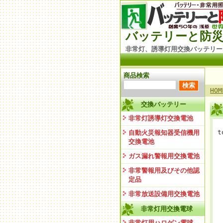
バッテリーと防災
非常灯、誘導灯用交換バッテリー
商品検索
HOM
交換バッテリー
非常灯誘導灯交換電池
t
自動火災報知器受信機用
交換電池
ガス漏れ警報用交換電池
非常警報用及びその他認
定品
非常放送設備用交換電池
非常灯用交換電球
非常灯用ハロゲン電球