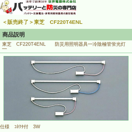
＜販売終了＞東芝 CF220T4ENL
商品説明
東芝 CF220T4ENL 防災用照明器具━冷陰極管蛍光灯
━
仕様 ｺﾈｸﾀ付 3W