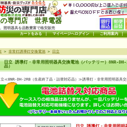
の専門店 世界電器
、照明器具を品数豊富で格安販売
カートをみる
｜
マイページへログイン
｜
ご利用案内
｜
E
>
非常灯誘導灯交換電池
>
日立
日立 誘導灯・非常用照明器具交換電池（バッテリー）8NR-DH
品）
日立≪8NR-DH-2RB（生産終了品・詰替対応品）≫誘導灯・非常用照明器具
日立 誘導灯・非常用照明