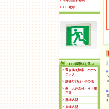
非常用照明器具
LED電球
LED誘導灯を選ぶ
置き換え検索 パナソ
ニック
誘導灯部品・その他
壁・天井直付・吊下兼
用型
電
壁埋込型
9
床埋込型