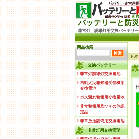
バッテリーと防災
非常灯、誘導灯用交換バッテリー
商品検索
HOM
交換バッテリー
非常灯誘導灯交換電池
自動火災報知器受信機用
交換電池
ガス漏れ警報用交換電池
非常警報用及びその他認
定品
非常放送設備用交換電池
非常灯用交換電球
非常灯用ハロゲン電球