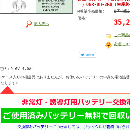
ー）8NR-DH-2RB（生
0円(税
M希望小売価格:
価格:
35,
拡大表示
この商品
友達にメ
定格：9.6V 4.0Ah
☆☆ケース入りの相当品はありませんが、お使いのバッテリーの中身の電池詰
となります♪