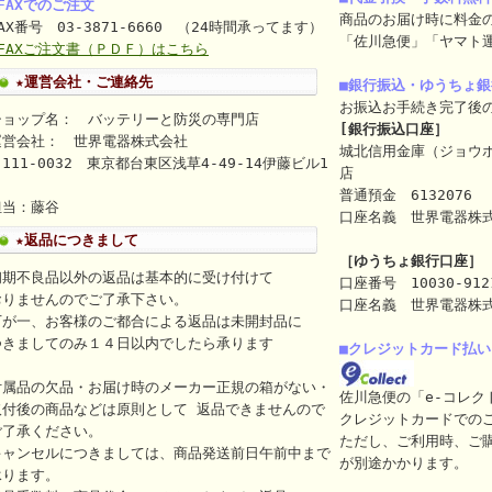
FAXでのご注文
商品のお届け時に料金
AX番号 03-3871-6660 （24時間承ってます）
「佐川急便」「ヤマト
⇒FAXご注文書（ＰＤＦ）はこちら
★運営会社・ご連絡先
■銀行振込・ゆうちょ
お振込お手続き完了後
ショップ名： バッテリーと防災の専門店
[銀行振込口座］
運営会社： 世界電器株式会社
城北信用金庫（ジョウ
111-0032 東京都台東区浅草4-49-14伊藤ビル1
店
ｆ
普通預金 6132076
担当：藤谷
口座名義 世界電器株式会社（
★返品につきまして
［ゆうちょ銀行口座］
初期不良品以外の返品は基本的に受け付けて
口座番号 10030-912
おりませんのでご了承下さい。
口座名義 世界電器株
万が一、お客様のご都合による返品は未開封品に
つきましてのみ１４日以内でしたら承ります
■クレジットカード払い
付属品の欠品・お届け時のメーカー正規の箱がない・
佐川急便の「e-コレク
取付後の商品などは原則として 返品できませんので
クレジットカードでの
ご了承ください。
ただし、ご利用時、ご
キャンセルにつきましては、商品発送前日午前中まで
が別途かかります。
承ります。