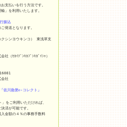
のお支払いを行う方法です。
運輸」を利用いたします。
銀行振込
のご発送となります。
ホクシンヨウキンコ） 東浅草支
ｾｶｲﾃﾞﾝｷｶﾌﾞｼｷｶﾞｲｼｬ）
16081
式会社
「佐川急便e-コレクト」
ト」をご利用いただければ、
ご決済が可能です。
購入金額の４％の事務手数料