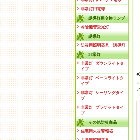
非常灯用電球
誘導灯用交換ランプ
冷陰極管蛍光灯
誘導灯
防災用照明器具 誘導灯
非常灯
非常灯 ダウンライトタ
イプ
●
非常灯 ベースライトタ
イプ
非常灯 シーリングタイ
プ
非常灯 ブラケットタイ
プ
その他防災商品
住宅用火災警報器